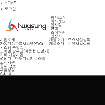
HOME
로그인
회사소개
회사개요
인사말
연혁
조직현황
인증서
사업소개
제품소개
주요사업실적
자동기상관측시스템(AWS)
제품소개
주요사업실적
시스템 통합(SI)
모바일 솔루션(이동형 단말기)
기타 기상사업
쓰레기무단투기방지시스템
고객지원
공지·정보
제품상담
AS문의