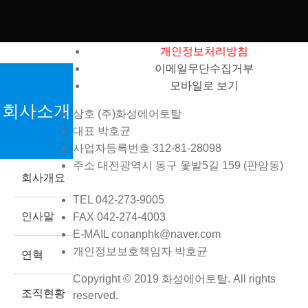
개인정보처리방침
이메일무단수집거부
모바일로 보기
회사소개
상호
(주)화성에어토탈
대표
박호균
사업자등록번호
312-81-28098
주소
대전광역시 동구 옻밭5길 159 (판암동)
회사개요
TEL
042-273-9005
인사말
FAX
042-274-4003
E-MAIL
conanphk@naver.com
개인정보보호책임자
박호균
연혁
Copyright © 2019 화성에어토탈. All rights
조직현황
reserved.